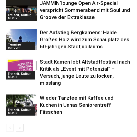
JAMMIN´lounge Open Air-Special
verspricht Sommerabend mit Soul und
Freizeit, Kultur,
Groove der Extraklasse
Musik
Der Aufstieg Bergkamens: Halde
Großes Holz wird zum Schauplatz des
Termine
60-jährigen Stadtjubiläums
rundum
Stadt Kamen lobt Altstadtfestival nach
Kritik als „Event mit Potenzial“ –
Freizeit, Kultur,
Versuch, junge Leute zu locken,
Musik
misslang
Wieder Tanztee mit Kaffee und
Kuchen in Unnas Seniorentreff
Freizeit, Kultur,
Fässchen
Musik