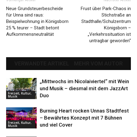
Neue Grundsteuerbescheide
Frust über Park-Chaos in
für Unna sind raus:
Stichstraße an
Beispielwohnung in Königsborn
Stadthalle/Schulzentrum
25 % teurer – Stadt betont
Königsborn –
Aufkommensneutralität
„Verkehrssituation ist
untragbar geworden“
VERWANDTE ARTIKEL
MEHR VOM AUTOR
„Mittwochs im Nicolaiviertel“ mit Wein
und Musik – diesmal mit dem JazzArt
Freizeit, Kultur,
Duo
Musik
Burning Heart rocken Unnas Stadtfest
– Bewährtes Konzept mit 7 Bühnen
Freizeit, Kultur,
und viel Cover
Musik