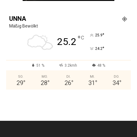
UNNA
Mäßig Bewölkt
°
25.9
°
C
25.2
°
24.2
51 %
3.2kmh
48 %
SO.
MO.
DI.
MI.
DO.
29
°
28
°
26
°
31
°
34
°