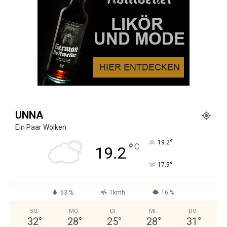
UNNA
Ein Paar Wolken
°
19.2
°
C
19.2
°
17.9
63 %
1kmh
16 %
SO.
MO.
DI.
MI.
DO.
32
°
28
°
25
°
28
°
31
°