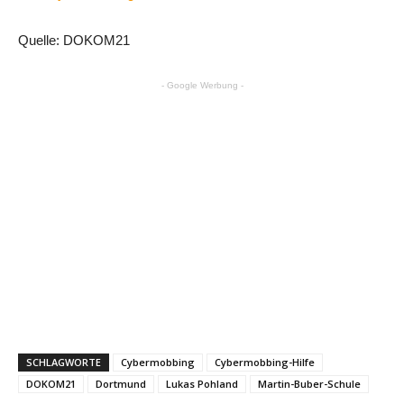
Quelle: DOKOM21
- Google Werbung -
SCHLAGWORTE
Cybermobbing
Cybermobbing-Hilfe
DOKOM21
Dortmund
Lukas Pohland
Martin-Buber-Schule