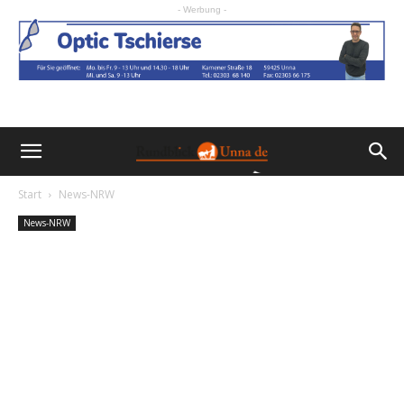
- Werbung -
Start
News-NRW
News-NRW