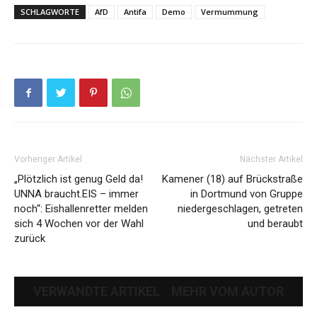
SCHLAGWORTE
AfD
Antifa
Demo
Vermummung
Vorheriger Artikel
Nächster Artikel
„Plötzlich ist genug Geld da!
Kamener (18) auf Brückstraße
UNNA braucht.EIS – immer
in Dortmund von Gruppe
noch“: Eishallenretter melden
niedergeschlagen, getreten
sich 4 Wochen vor der Wahl
und beraubt
zurück
VERWANDTE ARTIKEL
MEHR VOM AUTOR