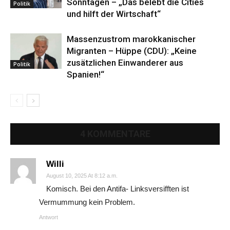
Sonntagen – „Das belebt die Cities
Politik
und hilft der Wirtschaft“
Massenzustrom marokkanischer
Migranten – Hüppe (CDU): „Keine
zusätzlichen Einwanderer aus
Politik
Spanien!“
4 KOMMENTARE
Willi
August 10, 2025 At 8:12 a.m.
Komisch. Bei den Antifa- Linksversifften ist
Vermummung kein Problem.
Antwort