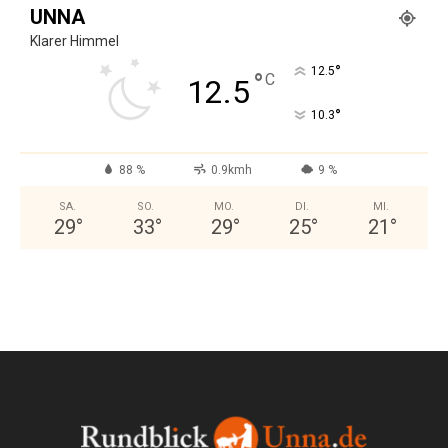
UNNA
Klarer Himmel
°
12.5
°
C
12.5
°
10.3
88 %
0.9kmh
9 %
SA.
SO.
MO.
DI.
MI.
29
°
33
°
29
°
25
°
21
°