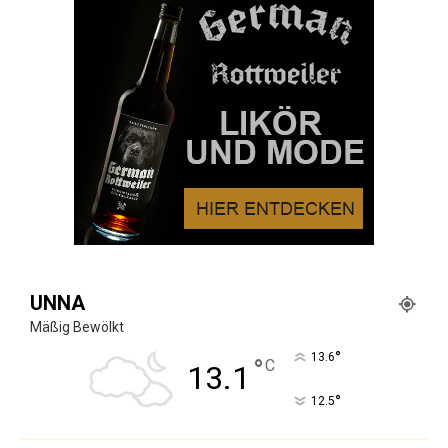
UNNA
Mäßig Bewölkt
°
13.6
°
C
13.1
°
12.5