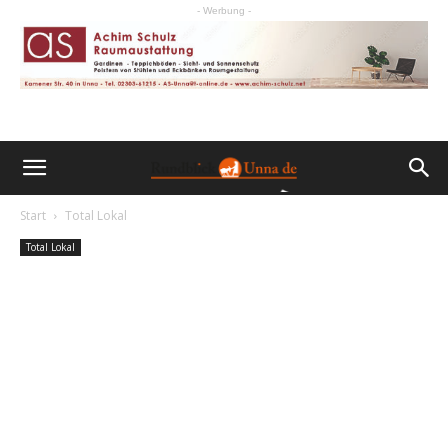
- Werbung -
Start
Total Lokal
Total Lokal