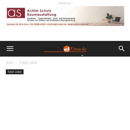
- Werbung -
Start
Total Lokal
Total Lokal