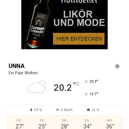
UNNA
Ein Paar Wolken
°
20.3
°
C
20.2
°
19.7
69 %
0.9kmh
16 %
DO.
FR.
SA.
SO.
MO.
27
°
25
°
28
°
34
°
36
°