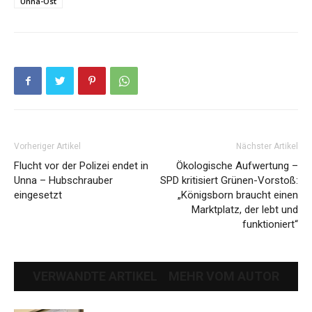
Unna-Ost
Vorheriger Artikel
Nächster Artikel
Flucht vor der Polizei endet in
Ökologische Aufwertung –
Unna – Hubschrauber
SPD kritisiert Grünen-Vorstoß:
eingesetzt
„Königsborn braucht einen
Marktplatz, der lebt und
funktioniert“
VERWANDTE ARTIKEL
MEHR VOM AUTOR