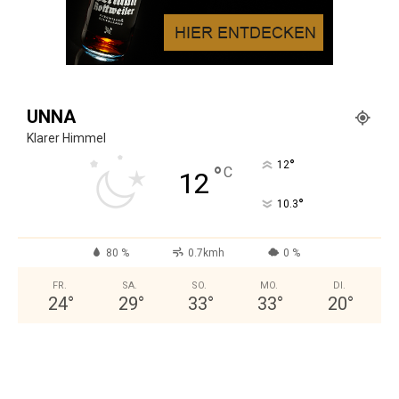
UNNA
Klarer Himmel
°
12
°
C
12
°
10.3
80 %
0.7kmh
0 %
FR.
SA.
SO.
MO.
DI.
24
°
29
°
33
°
33
°
20
°