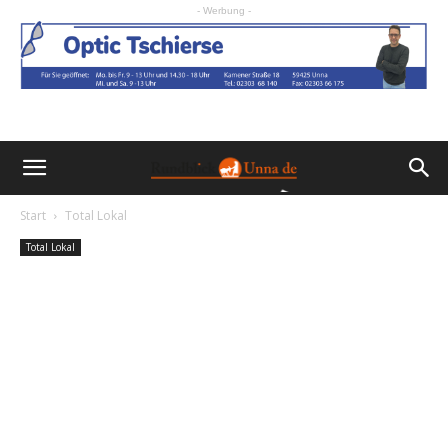
- Werbung -
Start
Total Lokal
Total Lokal