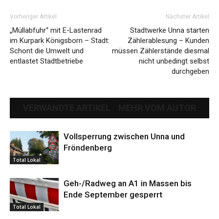
Vorheriger Artikel
Nächster Artikel
„Müllabfuhr“ mit E-Lastenrad
Stadtwerke Unna starten
im Kurpark Königsborn – Stadt:
Zählerablesung – Kunden
Schont die Umwelt und
müssen Zählerstände diesmal
entlastet Stadtbetriebe
nicht unbedingt selbst
durchgeben
VERWANDTE ARTIKEL
MEHR VOM AUTOR
Vollsperrung zwischen Unna und
Fröndenberg
Total Lokal
Geh-/Radweg an A1 in Massen bis
Ende September gesperrt
Total Lokal