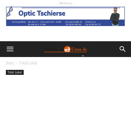
- Werbung -
Start
Total Lokal
Total Lokal