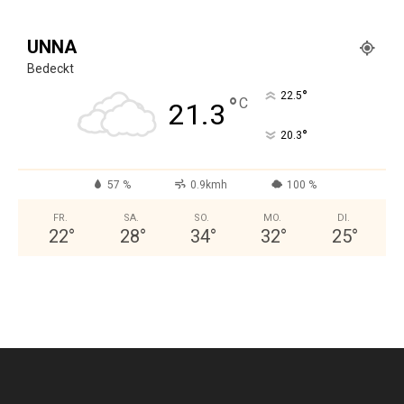
UNNA
Bedeckt
°
22.5
°
C
21.3
°
20.3
57 %
0.9kmh
100 %
FR.
SA.
SO.
MO.
DI.
22
°
28
°
34
°
32
°
25
°