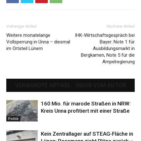
Vorheriger Artikel
Nächster Artikel
Weitere monatelange
IHK-Wirtschaftsgespräch bei
Vollsperrung in Unna – diesmal
Bayer: Note 1 für
im Ortsteil Lünern
Ausbildungsmarkt in
Bergkamen, Note 5 für die
Ampelregierung
VERWANDTE ARTIKEL
MEHR VOM AUTOR
160 Mio. für marode Straßen in NRW:
Kreis Unna profitiert mit einer Straße
Politik
Kein Zentrallager auf STEAG-Fläche in
Lünen: Rossmann zieht Pläne zurück –