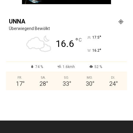
UNNA
Überwiegend Bewölkt
°
17.5
°
C
16.6
°
16.2
74 %
1.6kmh
52 %
FR.
SA.
SO.
MO.
DI.
17
°
28
°
33
°
30
°
24
°