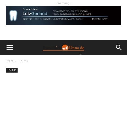
- Werbung -
Start
Politik
Politik