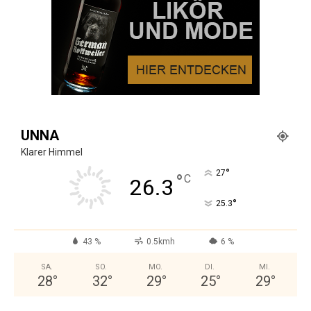
UNNA
Klarer Himmel
°
27
°
C
26.3
°
25.3
43 %
0.5kmh
6 %
SA.
SO.
MO.
DI.
MI.
28
°
32
°
29
°
25
°
29
°