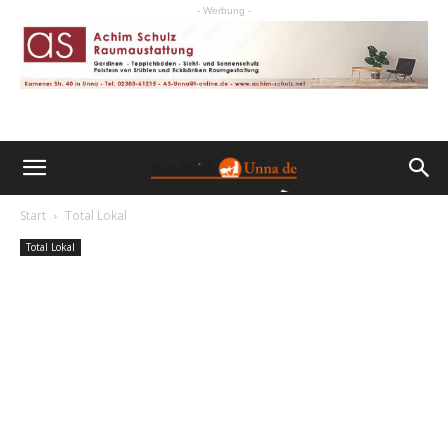
- Werbung -
Start
Total Lokal
Total Lokal