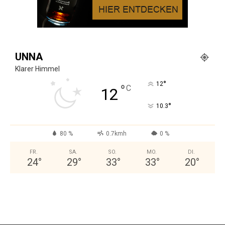
UNNA
Klarer Himmel
°
12
°
C
12
°
10.3
80 %
0.7kmh
0 %
FR.
SA.
SO.
MO.
DI.
24
°
29
°
33
°
33
°
20
°