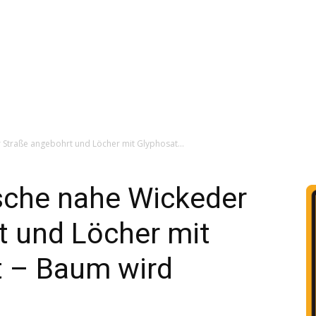
 Straße angebohrt und Löcher mit Glyphosat...
Esche nahe Wickeder
t und Löcher mit
t – Baum wird