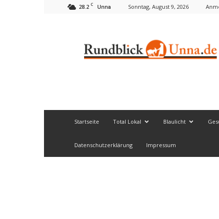
C
28.2
Sonntag, August 9, 2026
Anme
Unna
Rundblick
Unna
Startseite
Total Lokal
Blaulicht
Ges
Datenschutzerklärung
Impressum