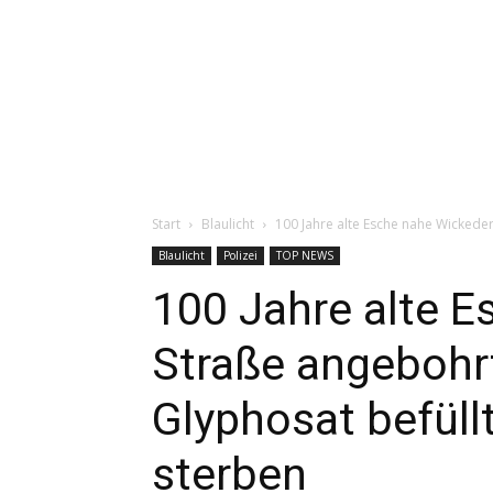
Start
Blaulicht
100 Jahre alte Esche nahe Wickeder
Blaulicht
Polizei
TOP NEWS
100 Jahre alte 
Straße angebohr
Glyphosat befüll
sterben