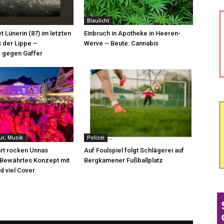
Blaulicht
et Lünerin (87) im letzten
Einbruch in Apotheke in Heeren-
 der Lippe –
Werve – Beute: Cannabis
 gegen Gaffer
tur, Musik
Polizei
rt rocken Unnas
Auf Foulspiel folgt Schlägerei auf
 Bewährtes Konzept mit
Bergkamener Fußballplatz
d viel Cover