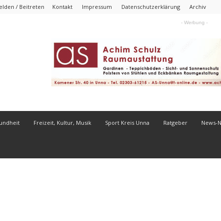
lden / Beitreten
Kontakt
Impressum
Datenschutzerklärung
Archiv
- Werbung -
undheit
Freizeit, Kultur, Musik
Sport Kreis Unna
Ratgeber
News-