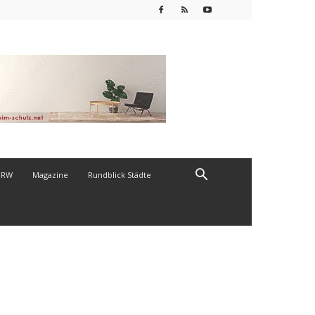
NRW
Magazine
Rundblick Städte