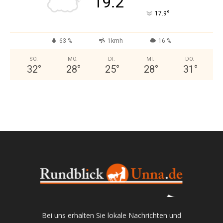
19.2
°
17.9
63 %
1kmh
16 %
SO.
MO.
DI.
MI.
DO.
32
°
28
°
25
°
28
°
31
°
Bei uns erhalten Sie lokale Nachrichten und