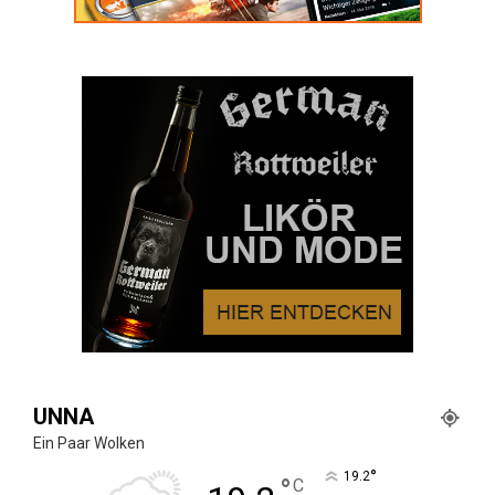
UNNA
Ein Paar Wolken
°
19.2
°
C