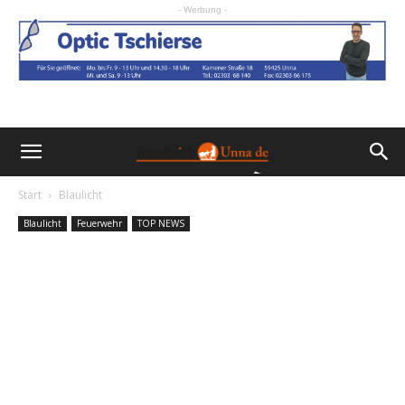
- Werbung -
Start
Blaulicht
Blaulicht
Feuerwehr
TOP NEWS