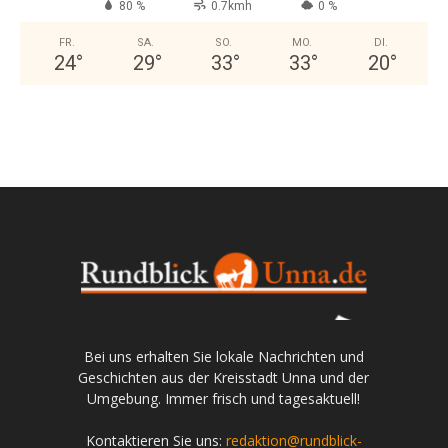
80 %
0.7kmh
0 %
FR.
SA.
SO.
MO.
DI.
24
°
29
°
33
°
33
°
20
°
Bei uns erhalten Sie lokale Nachrichten und
Geschichten aus der Kreisstadt Unna und der
Umgebung. Immer frisch und tagesaktuell!
Kontaktieren Sie uns:
redaktion@rundblick-