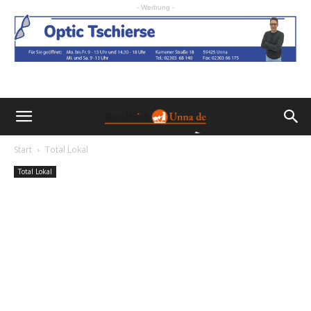
- Werbung -
Start
Total Lokal
Total Lokal