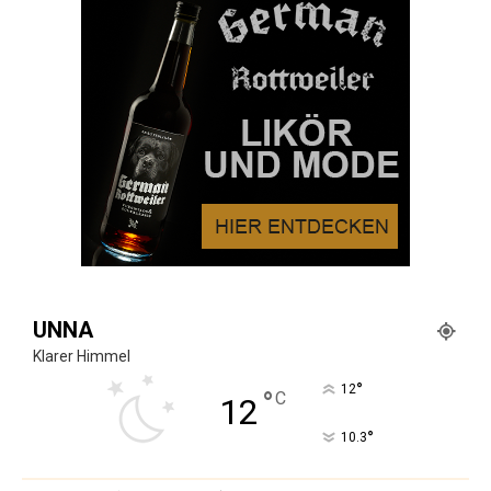
UNNA
Klarer Himmel
°
12
°
C
12
°
10.3