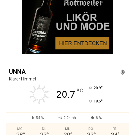
UNNA
Klarer Himmel
°
20.9
°
C
20.7
°
18.5
54 %
2.2kmh
8 %
MO.
DI.
MI.
DO.
FR.