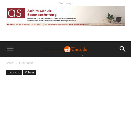
- Werbung -
Start
Blaulicht
Blaulicht
Polizei