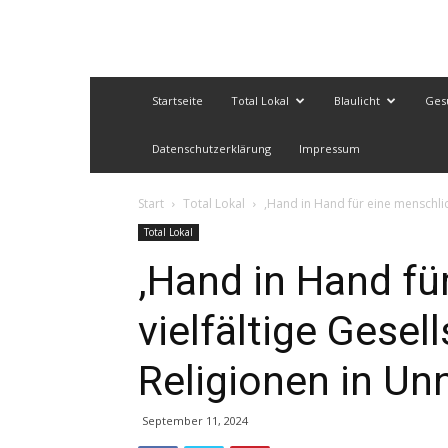
Startseite
Total Lokal
Blaulicht
Ges
Datenschutzerklärung
Impressum
Start
Total Lokal
,Hand in Hand für eine menschlich
Total Lokal
,Hand in Hand fü
vielfältige Gesel
Religionen in Un
September 11, 2024