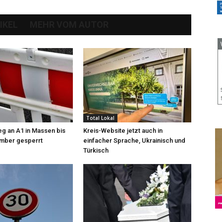
IKEL
MEHR VOM AUTOR
Total Lokal
g an A1 in Massen bis
Kreis-Website jetzt auch in
mber gesperrt
einfacher Sprache, Ukrainisch und
Türkisch