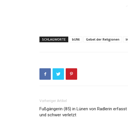
-
SCHLAGWORTE
bUNt
Gebet der Religionen
I
Vorheriger Artikel
Fußgängerin (85) in Lünen von Radlerin erfasst
und schwer verletzt