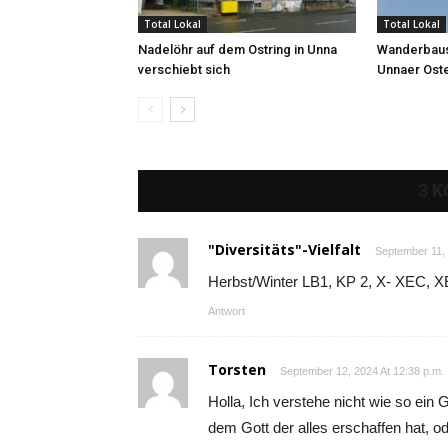
Total Lokal
Total Lokal
Nadelöhr auf dem Ostring in Unna
Wanderbaus
verschiebt sich
Unnaer Ost
3 
"Diversitäts"-Vielfalt
September 11, 
Herbst/Winter LB1, KP 2, X- XEC, 
Antwort
Torsten
September 12, 2024 At 12:38 p.m.
Holla, Ich verstehe nicht wie so ein 
dem Gott der alles erschaffen hat, od