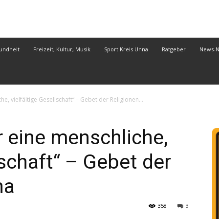
undheit
Freizeit, Kultur, Musik
Sport Kreis Unna
Ratgeber
News-
e, vielfältige Gesellschaft“ – Gebet der Religionen...
r eine menschliche,
lschaft“ – Gebet der
na
358
3