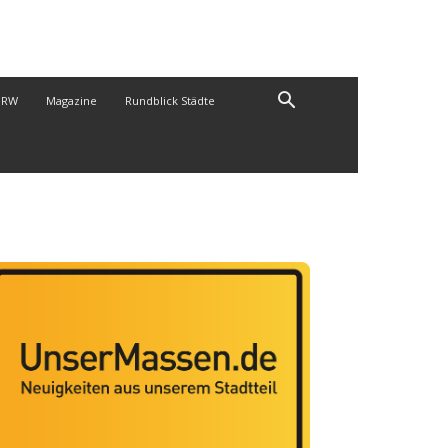
NRW
Magazine
Rundblick Städte