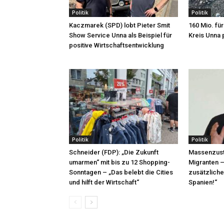
Politik
Politik
Kaczmarek (SPD) lobt Pieter Smit
160 Mio. fü
Show Service Unna als Beispiel für
Kreis Unna p
positive Wirtschaftsentwicklung
Politik
Politik
Schneider (FDP): „Die Zukunft
Massenzust
umarmen“ mit bis zu 12 Shopping-
Migranten –
Sonntagen – „Das belebt die Cities
zusätzliche
und hilft der Wirtschaft“
Spanien!“