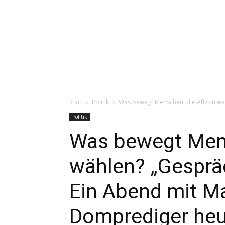
Start
Politik
Was bewegt Menschen, die AfD zu wähl
Politik
Was bewegt Mens
wählen? „Gespräc
Ein Abend mit M
Domprediger heu