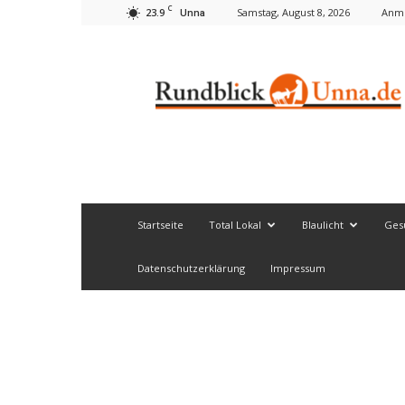
C
23.9
Samstag, August 8, 2026
Anme
Unna
Rundblick
Unna
Startseite
Total Lokal
Blaulicht
Ges
Datenschutzerklärung
Impressum