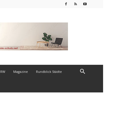
NRW
Magazine
Rundblick Städte