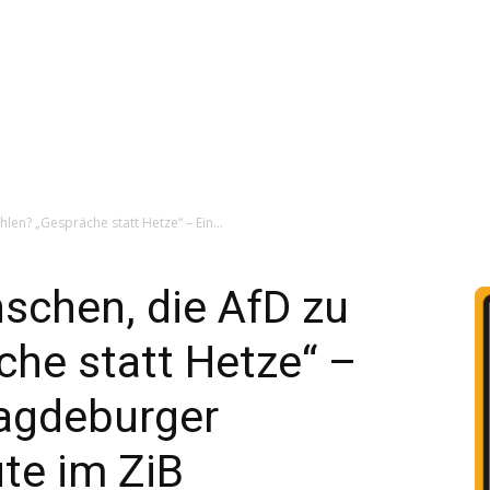
en? „Gespräche statt Hetze“ – Ein...
chen, die AfD zu
he statt Hetze“ –
agdeburger
te im ZiB