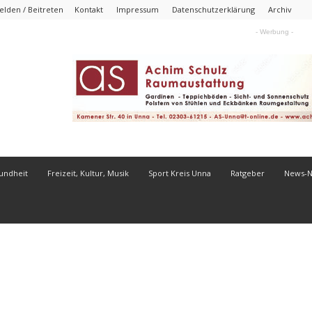
lden / Beitreten
Kontakt
Impressum
Datenschutzerklärung
Archiv
- Werbung -
undheit
Freizeit, Kultur, Musik
Sport Kreis Unna
Ratgeber
News-