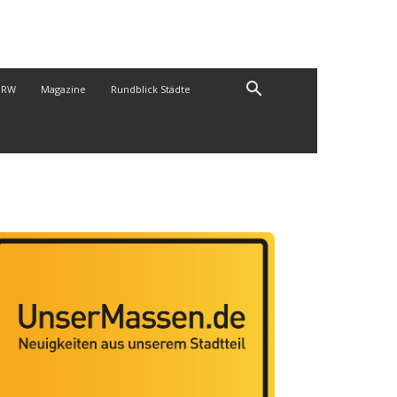
NRW
Magazine
Rundblick Städte