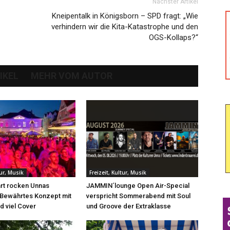
Nächster Artikel
Kneipentalk in Königsborn – SPD fragt: „Wie
verhindern wir die Kita-Katastrophe und den
OGS-Kollaps?“
IKEL
MEHR VOM AUTOR
tur, Musik
Freizeit, Kultur, Musik
rt rocken Unnas
JAMMIN´lounge Open Air-Special
 Bewährtes Konzept mit
verspricht Sommerabend mit Soul
d viel Cover
und Groove der Extraklasse