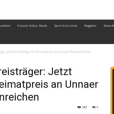
undheit
Freizeit, Kultur, Musik
Sport Kreis Unna
Ratgeber
News-
räger: Jetzt Vorschläge für Heimatpreis an Unnaer Ehrenamtliche...
reisträger: Jetzt
eimatpreis an Unnaer
nreichen
147
0