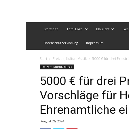
Startseite
Total Lokal
Blaulicht
Ges
Datenschutzerklärung
Impressum
Start
Freizeit, Kultur, Musik
5000 € für drei Preist
Freizeit, Kultur, Musik
5000 € für drei P
Vorschläge für H
Ehrenamtliche ei
August 26, 2024