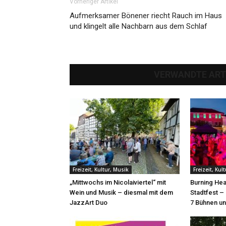
Vorheriger Artikel
Aufmerksamer Bönener riecht Rauch im Haus
und klingelt alle Nachbarn aus dem Schlaf
VERWANDTE ART
Freizeit, Kultur, Musik
Freizeit, Kul
„Mittwochs im Nicolaiviertel“ mit
Burning Hea
Wein und Musik – diesmal mit dem
Stadtfest –
JazzArt Duo
7 Bühnen un