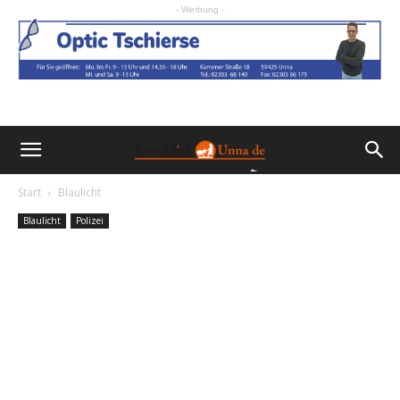
- Werbung -
Start
Blaulicht
Blaulicht
Polizei