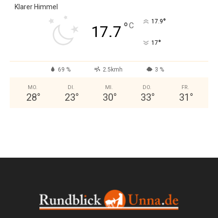
Klarer Himmel
°
17.9
°
C
17.7
°
17
69 %
2.5kmh
3 %
MO.
DI.
MI.
DO.
FR.
28
°
23
°
30
°
33
°
31
°