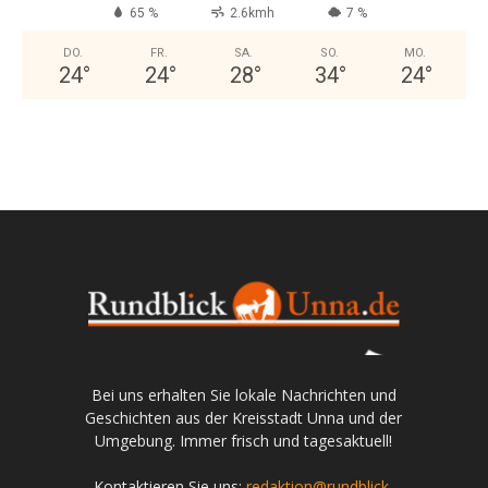
65 %
2.6kmh
7 %
DO.
FR.
SA.
SO.
MO.
24
°
24
°
28
°
34
°
24
°
Bei uns erhalten Sie lokale Nachrichten und
Geschichten aus der Kreisstadt Unna und der
Umgebung. Immer frisch und tagesaktuell!
Kontaktieren Sie uns:
redaktion@rundblick-