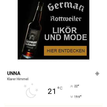
UNNA
Klarer Himmel
°
22
°
C
21
°
19.6