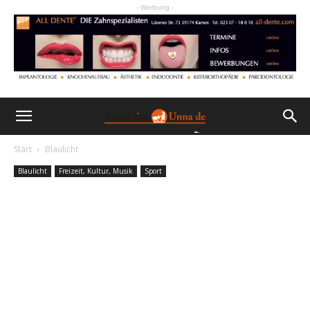
- Werbung -
Start
Blaulicht
Blaulicht
Freizeit, Kultur, Musik
Sport