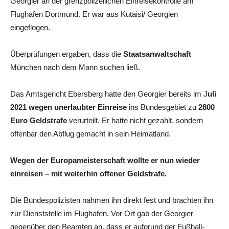
Georgier an der grenzpolizeilichen Einreisekontrolle am
Flughafen Dortmund. Er war aus Kutaisi/ Georgien
eingeflogen.
Überprüfungen ergaben, dass die
Staatsanwaltschaft
München nach dem Mann suchen ließ.
Das Amtsgericht Ebersberg hatte den Georgier bereits im J
uli
2021 wegen unerlaubter Einreise
ins Bundesgebiet zu
2800
Euro Geldstrafe
verurteilt. Er hatte nicht gezahlt, sondern
offenbar den Abflug gemacht in sein Heimatland.
Wegen der Europameisterschaft wollte er nun wieder
einreisen – mit weiterhin offener Geldstrafe.
Die Bundespolizisten nahmen ihn direkt fest und brachten ihn
zur Dienststelle im Flughafen. Vor Ort gab der Georgier
gegenüber den Beamten an, dass er aufgrund der Fußball-