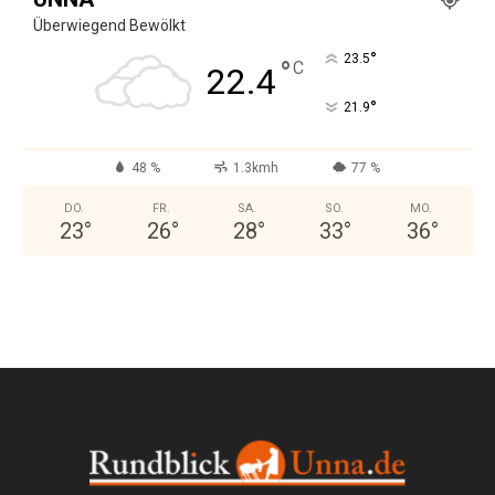
Überwiegend Bewölkt
°
23.5
°
C
22.4
°
21.9
48 %
1.3kmh
77 %
DO.
FR.
SA.
SO.
MO.
23
°
26
°
28
°
33
°
36
°