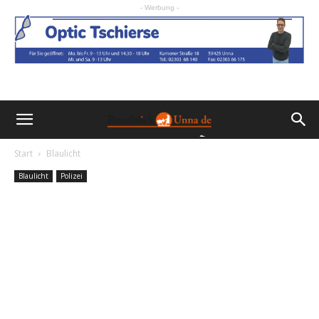
- Werbung -
Start
Blaulicht
Blaulicht
Polizei