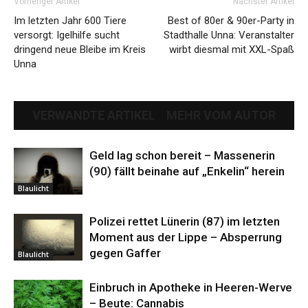
Vorheriger Artikel
Nächster Artikel
Im letzten Jahr 600 Tiere
Best of 80er & 90er-Party in
versorgt: Igelhilfe sucht
Stadthalle Unna: Veranstalter
dringend neue Bleibe im Kreis
wirbt diesmal mit XXL-Spaß
Unna
VERWANDTE ARTIKEL
MEHR VOM AUTOR
Geld lag schon bereit – Massenerin
(90) fällt beinahe auf „Enkelin“ herein
Blaulicht
Polizei rettet Lünerin (87) im letzten
Moment aus der Lippe – Absperrung
gegen Gaffer
Blaulicht
Einbruch in Apotheke in Heeren-Werve
– Beute: Cannabis