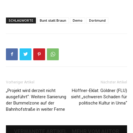
SCHLAGWORTE
Bunt statt Braun
Demo
Dortmund
Vorheriger Artikel
Nächster Artikel
„Projekt wird derzeit nicht
Höffner-Eklat: Göldner (FLU)
ausgeführt“: Weitere Sanierung
sieht „schweren Schaden für
der Bummelzone auf der
politische Kultur in Unna“
Bahnhofstraße in weiter Ferne
VERWANDTE ARTIKEL
MEHR VOM AUTOR