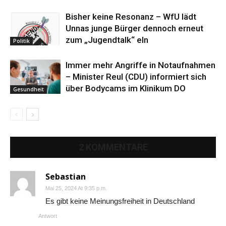
Bisher keine Resonanz – WfU lädt
Unnas junge Bürger dennoch erneut
zum „Jugendtalk“ eln
Politik
Immer mehr Angriffe in Notaufnahmen
– Minister Reul (CDU) informiert sich
über Bodycams im Klinikum DO
Gesundheit
2 KOMMENTARE
Sebastian
Mai 25, 2024 At 9:35 p.m.
Es gibt keine Meinungsfreiheit in Deutschland
Antwort