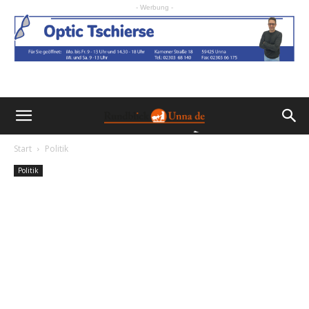
- Werbung -
Start
Politik
Politik