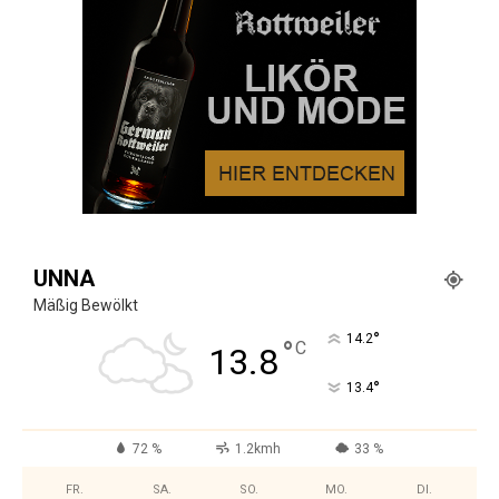
UNNA
Mäßig Bewölkt
°
14.2
°
C
13.8
°
13.4
72 %
1.2kmh
33 %
FR.
SA.
SO.
MO.
DI.