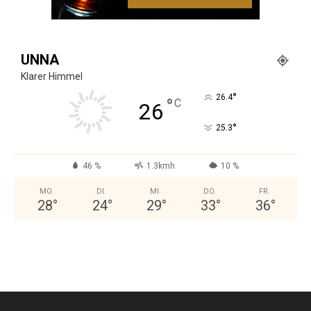
UNNA
Klarer Himmel
°
26.4
°
C
26
°
25.3
46 %
1.3kmh
10 %
MO.
DI.
MI.
DO.
FR.
28
°
24
°
29
°
33
°
36
°