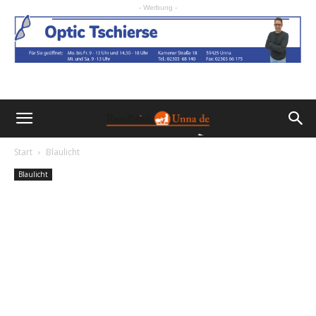
- Werbung -
Start
Blaulicht
Blaulicht