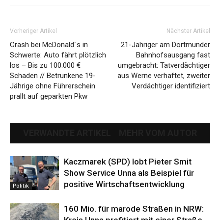
Vorheriger Artikel
Nächster Artikel
Crash bei McDonald´s in
21-Jähriger am Dortmunder
Schwerte: Auto fährt plötzlich
Bahnhofsausgang fast
los – Bis zu 100.000 €
umgebracht: Tatverdächtiger
Schaden // Betrunkene 19-
aus Werne verhaftet, zweiter
Jährige ohne Führerschein
Verdächtiger identifiziert
prallt auf geparkten Pkw
VERWANDTE ARTIKEL
MEHR VOM AUTOR
Kaczmarek (SPD) lobt Pieter Smit
Show Service Unna als Beispiel für
positive Wirtschaftsentwicklung
Politik
160 Mio. für marode Straßen in NRW:
Kreis Unna profitiert mit einer Straße