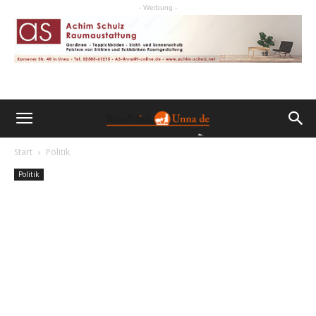
- Werbung -
Start
Politik
Politik