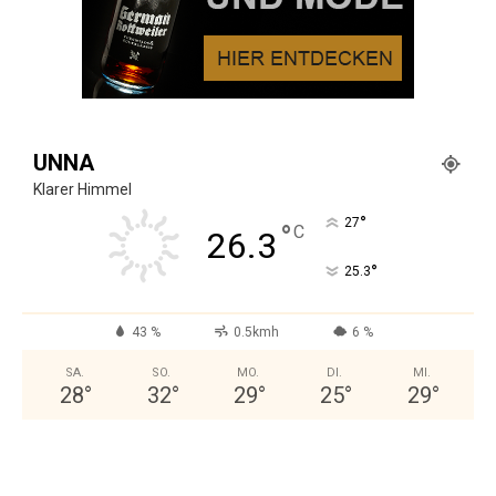
UNNA
Klarer Himmel
°
27
°
C
26.3
°
25.3
43 %
0.5kmh
6 %
SA.
SO.
MO.
DI.
MI.
28
°
32
°
29
°
25
°
29
°