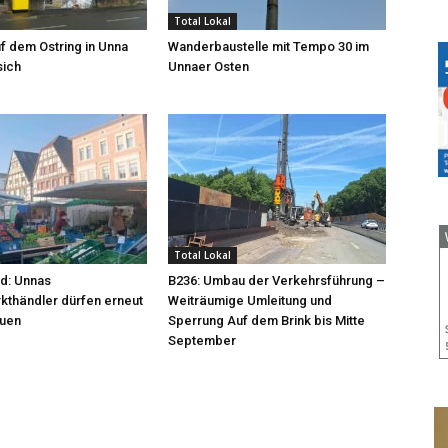
Total Lokal
f dem Ostring in Unna
Wanderbaustelle mit Tempo 30 im
sich
Unnaer Osten
Total Lokal
d: Unnas
B236: Umbau der Verkehrsführung –
thändler dürfen erneut
Weiträumige Umleitung und
auen
Sperrung Auf dem Brink bis Mitte
September