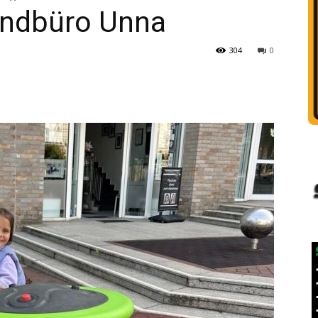
endbüro Unna
304
0