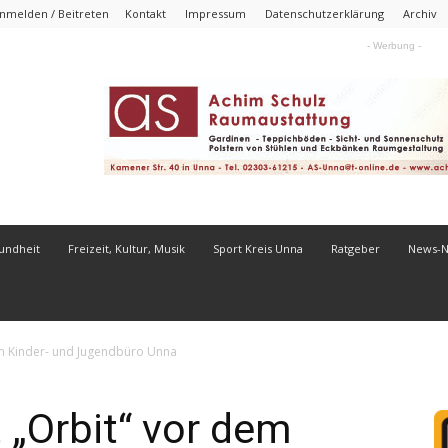
nmelden / Beitreten
Kontakt
Impressum
Datenschutzerklärung
Archiv
- Werbung -
undheit
Freizeit, Kultur, Musik
Sport Kreis Unna
Ratgeber
News-
em Kinder- und Jugendbüro Unna
 „Orbit“ vor dem