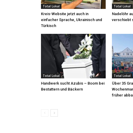
Total Lokal
Total Lokal
Kreis-Website jetzt auch in
Nadelöhr au
einfacher Sprache, Ukrainisch und
verschiebt 
Türkisch
Total Lokal
Total Lokal
Handwerk sucht Azubis – Boom bei
Über 35 Gra
Bestattern und Bäckern
Wochenmark
früher abb