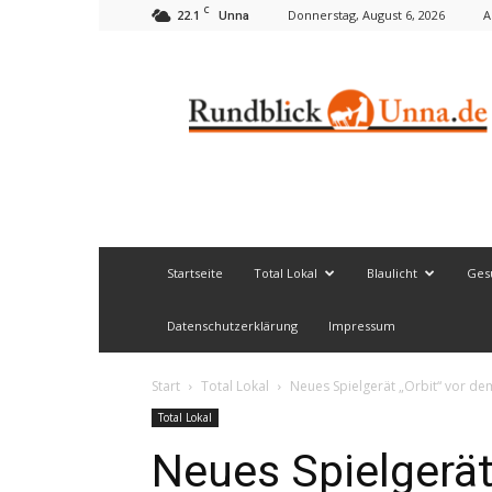
C
22.1
Donnerstag, August 6, 2026
A
Unna
Rundblick
Unna
Startseite
Total Lokal
Blaulicht
Ges
Datenschutzerklärung
Impressum
Start
Total Lokal
Neues Spielgerät „Orbit“ vor d
Total Lokal
Neues Spielgerät