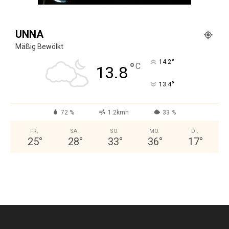
UNNA
Mäßig Bewölkt
°
14.2
°
C
13.8
°
13.4
72 %
1.2kmh
33 %
FR.
SA.
SO.
MO.
DI.
25
°
28
°
33
°
36
°
17
°