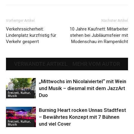
Vorheriger Artikel
Nächster Artikel
Verkehrssicherheit:
10 Jahre Kaufnett: Mitarbeiter
Lindenplatz kurzfristig für
stehen bei Jubiläumsfeier mit
Verkehr gesperrt
Modenschau im Rampenlicht
VERWANDTE ARTIKEL
MEHR VOM AUTOR
„Mittwochs im Nicolaiviertel“ mit Wein
und Musik – diesmal mit dem JazzArt
Freizeit, Kultur,
Duo
Musik
Burning Heart rocken Unnas Stadtfest
– Bewährtes Konzept mit 7 Bühnen
Freizeit, Kultur,
und viel Cover
Musik