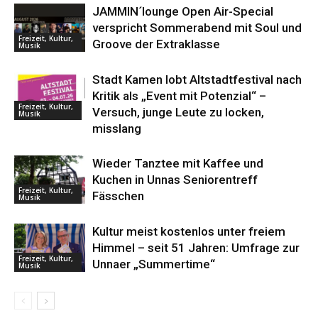
JAMMIN´lounge Open Air-Special
verspricht Sommerabend mit Soul und
Freizeit, Kultur,
Groove der Extraklasse
Musik
Stadt Kamen lobt Altstadtfestival nach
Kritik als „Event mit Potenzial“ –
Freizeit, Kultur,
Versuch, junge Leute zu locken,
Musik
misslang
Wieder Tanztee mit Kaffee und
Kuchen in Unnas Seniorentreff
Freizeit, Kultur,
Fässchen
Musik
Kultur meist kostenlos unter freiem
Himmel – seit 51 Jahren: Umfrage zur
Freizeit, Kultur,
Unnaer „Summertime“
Musik