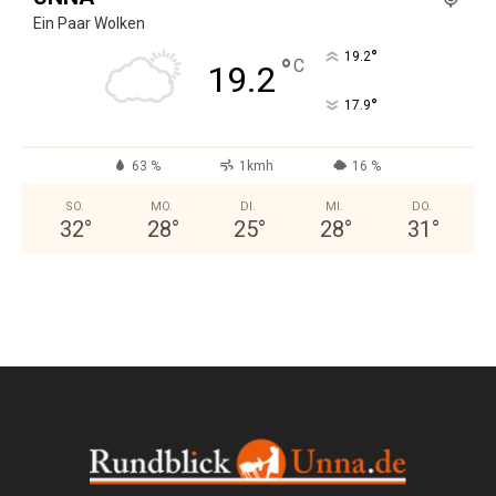
Ein Paar Wolken
°
19.2
°
C
19.2
°
17.9
63 %
1kmh
16 %
SO.
MO.
DI.
MI.
DO.
32
°
28
°
25
°
28
°
31
°