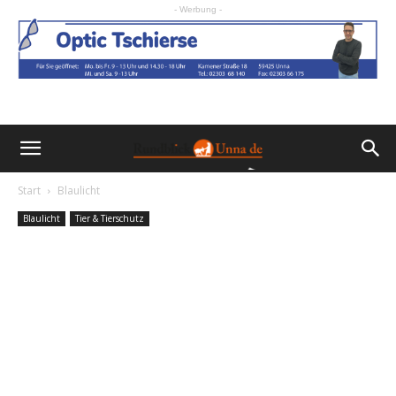
- Werbung -
Start
Blaulicht
Blaulicht
Tier & Tierschutz