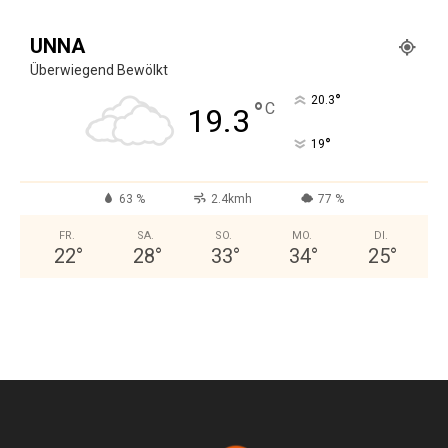
UNNA
Überwiegend Bewölkt
°
20.3
°
C
19.3
°
19
63 %
2.4kmh
77 %
FR.
SA.
SO.
MO.
DI.
22
°
28
°
33
°
34
°
25
°