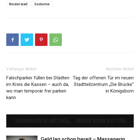
Rinderstall
Sodomie
Vorheriger Artikel
Nächster Artikel
Falschparker füllen bei Städten
Tag der offenen Tür im neuen
im Kreis die Kassen – auch da,
Stadtteilzentrum „Die Brücke“
wo man temporär frei parken
in Königsborn
kann
VERWANDTE ARTIKEL
MEHR VOM AUTOR
Geld lag schon bereit – Massenerin