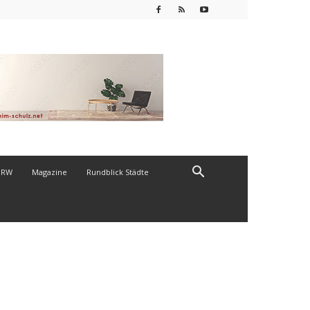
NRW
Magazine
Rundblick Städte