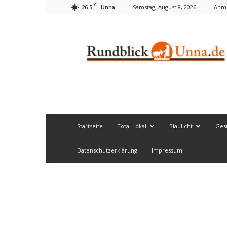
C
26.5
Samstag, August 8, 2026
Anme
Unna
Rundblick
Unna
Startseite
Total Lokal
Blaulicht
Ges
Datenschutzerklärung
Impressum