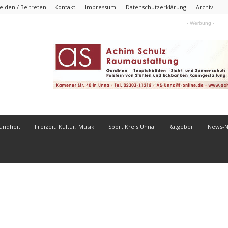
lden / Beitreten
Kontakt
Impressum
Datenschutzerklärung
Archiv
- Werbung -
undheit
Freizeit, Kultur, Musik
Sport Kreis Unna
Ratgeber
News-