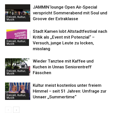
JAMMIN´lounge Open Air-Special
verspricht Sommerabend mit Soul und
Freizeit, Kultur,
Groove der Extraklasse
Musik
Stadt Kamen lobt Altstadtfestival nach
Kritik als „Event mit Potenzial“ –
Freizeit, Kultur,
Versuch, junge Leute zu locken,
Musik
misslang
Wieder Tanztee mit Kaffee und
Kuchen in Unnas Seniorentreff
Freizeit, Kultur,
Fässchen
Musik
Kultur meist kostenlos unter freiem
Himmel – seit 51 Jahren: Umfrage zur
Freizeit, Kultur,
Unnaer „Summertime“
Musik