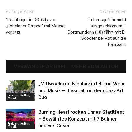
Vorheriger Artikel
Nächster Artikel
15-Jähriger in DO-City von
Lebensgefahr nicht
„pöbelnder Gruppe“ mit Messer
ausgeschlossen –
verletzt
Dortmunderin (18) fährt mit E-
Scooter bei Rot auf die
Fahrbahn
VERWANDTE ARTIKEL
MEHR VOM AUTOR
„Mittwochs im Nicolaiviertel“ mit Wein
und Musik – diesmal mit dem JazzArt
Freizeit, Kultur,
Duo
Musik
Burning Heart rocken Unnas Stadtfest
– Bewährtes Konzept mit 7 Bühnen
Freizeit, Kultur,
und viel Cover
Musik