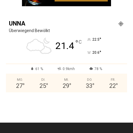
UNNA
Überwiegend Bewölkt
°
22.5
°
C
21.4
°
20.6
61 %
0.9kmh
78 %
MO.
DI.
MI.
DO.
FR.
27
°
25
°
29
°
33
°
22
°