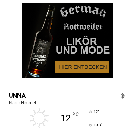
UNNA
Klarer Himmel
°
12
°
C
12
°
10.3