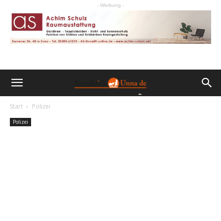
- Werbung -
Start
Polizei
Polizei