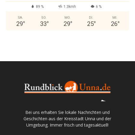
89 %
1.3kmh
6 %
SA.
SO.
MO.
DI.
MI.
29
°
33
°
29
°
25
°
26
°
Bei uns erhalten Sie lokale Nachrichten und
Geschichten aus der Kreisstadt Unna und der
Umgebung. Immer frisch und tagesaktuell!