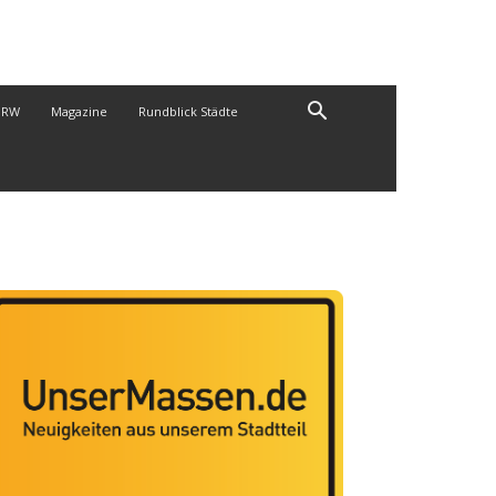
NRW
Magazine
Rundblick Städte