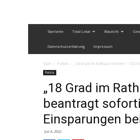
Startseite
Total Lokal
Blaulicht
Ges
Datenschutzerklärung
Impressum
Start
Politik
„18 Grad im Rathaus reichen“ – CDU b
Politik
„18 Grad im Rath
beantragt sofort
Einsparungen bei
Juli 4, 2022