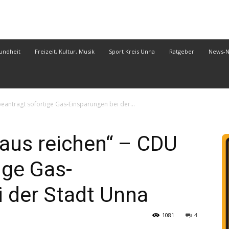
undheit
Freizeit, Kultur, Musik
Sport Kreis Unna
Ratgeber
News-
eantragt sofortige Gas-Einsparungen bei der...
aus reichen“ – CDU
ige Gas-
 der Stadt Unna
1081
4