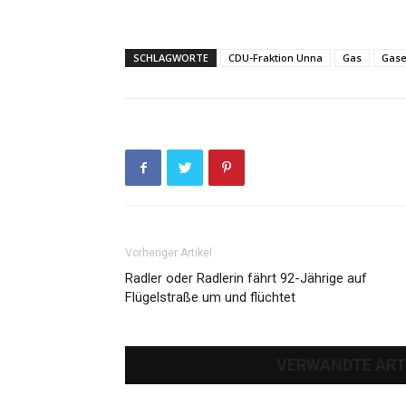
SCHLAGWORTE
CDU-Fraktion Unna
Gas
Gase
Vorheriger Artikel
Radler oder Radlerin fährt 92-Jährige auf
Flügelstraße um und flüchtet
VERWANDTE ART