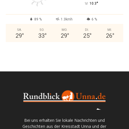
°
10.3
89 %
1.3kmh
6 %
SA.
SO.
MO.
DI.
MI.
29
°
33
°
29
°
25
°
26
°
Bei uns erhalten Sie lokale Nachrichten und
Geschichten aus der Kreisstadt Unna und der