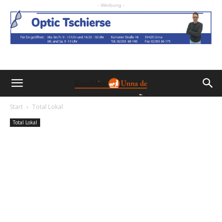
- Werbung -
Start
Total Lokal
Total Lokal