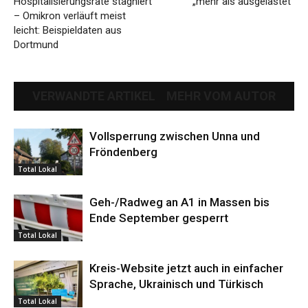
Hospitalisierungsrate stagniert
„mehr als ausgelastet“
– Omikron verläuft meist
leicht: Beispieldaten aus
Dortmund
VERWANDTE ARTIKEL
MEHR VOM AUTOR
Vollsperrung zwischen Unna und
Fröndenberg
Total Lokal
Geh-/Radweg an A1 in Massen bis
Ende September gesperrt
Total Lokal
Kreis-Website jetzt auch in einfacher
Sprache, Ukrainisch und Türkisch
Total Lokal