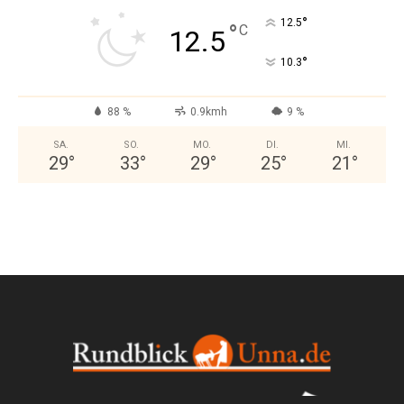
°
12.5
°
C
12.5
°
10.3
88 %
0.9kmh
9 %
SA.
SO.
MO.
DI.
MI.
29
°
33
°
29
°
25
°
21
°