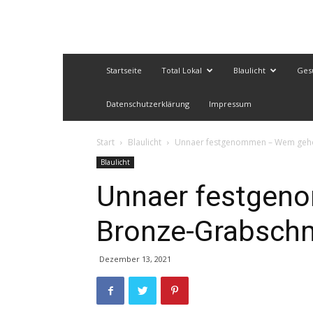
Startseite
Total Lokal
Blaulicht
Ges
Datenschutzerklärung
Impressum
Start
Blaulicht
Unnaer festgenommen – Wem geh
Blaulicht
Unnaer festgen
Bronze-Grabsch
Dezember 13, 2021