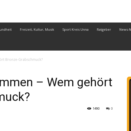
undheit
Freizeit, Kultur, Musik
Sport Kreis Unna
Ratgeber
News-
ört Bronze-Grabschmuck?
ommen – Wem gehört
muck?
1490
0