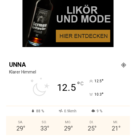
UNNA
Klarer Himmel
°
12.5
°
C
12.5
°
10.3
88 %
0.9kmh
9 %
SA.
SO.
MO.
DI.
MI.
29
°
33
°
29
°
25
°
21
°