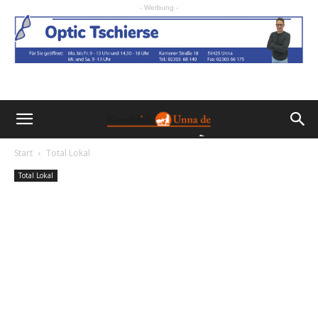
- Werbung -
Start
Total Lokal
Total Lokal