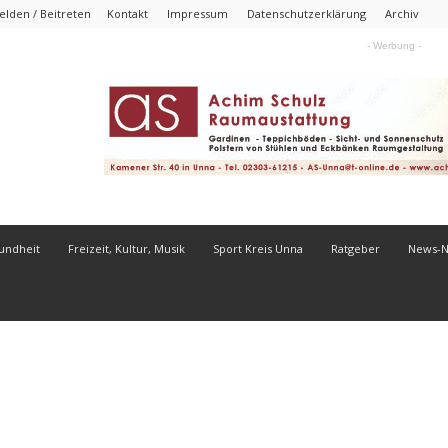
lden / Beitreten
Kontakt
Impressum
Datenschutzerklärung
Archiv
- Werbung -
undheit
Freizeit, Kultur, Musik
Sport Kreis Unna
Ratgeber
News-