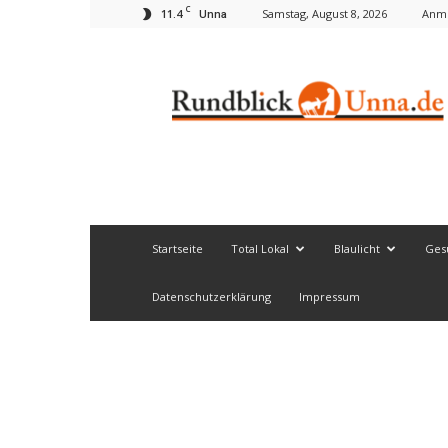
C
11.4
Samstag, August 8, 2026
Anme
Unna
Rundblick
Unna
Startseite
Total Lokal
Blaulicht
Ges
Datenschutzerklärung
Impressum