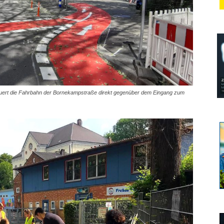
quert die Fahrbahn der Bornekampstraße direkt gegenüber dem Eingang zum