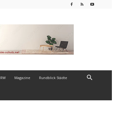
NRW
Magazine
Rundblick Städte