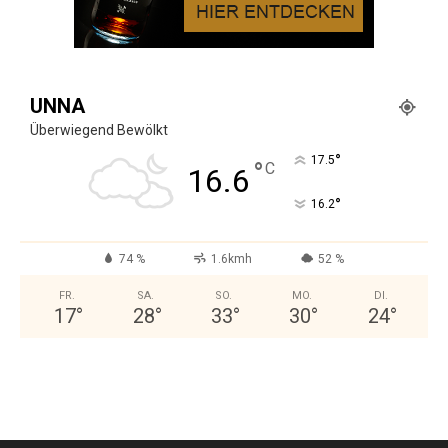
UNNA
Überwiegend Bewölkt
°
17.5
°
C
16.6
°
16.2
74 %
1.6kmh
52 %
FR.
SA.
SO.
MO.
DI.
17
°
28
°
33
°
30
°
24
°