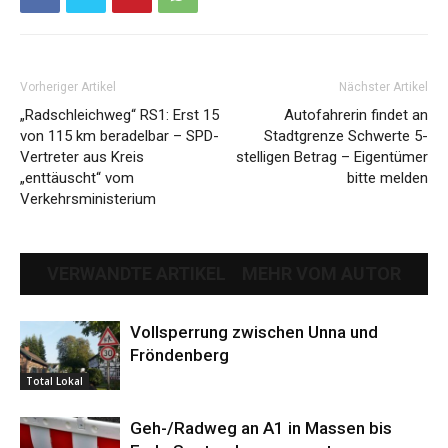
Vorheriger Artikel
Nächster Artikel
„Radschleichweg“ RS1: Erst 15
Autofahrerin findet an
von 115 km beradelbar – SPD-
Stadtgrenze Schwerte 5-
Vertreter aus Kreis
stelligen Betrag – Eigentümer
„enttäuscht“ vom
bitte melden
Verkehrsministerium
VERWANDTE ARTIKEL
MEHR VOM AUTOR
Vollsperrung zwischen Unna und
Fröndenberg
Total Lokal
Geh-/Radweg an A1 in Massen bis