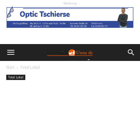
- Werbung -
Start
Total Lokal
Total Lokal