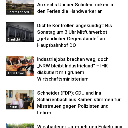
An sechs Unnaer Schulen rücken in
den Ferien die Handwerker an
Uncategorized
Dichte Kontrollen angekündigt: Bis
Sonntag um 3 Uhr Mitführverbot
„gefährlicher Gegenstände“ am
Blaulicht
Hauptbahnhof DO
Industriejobs brechen weg, doch
„NRW bleibt Industrieland“ – IHK
diskutiert mit grünem
Total Lokal
Wirtschaftsministerium
Schneider (FDP): CDU und Ina
Scharrenbach aus Kamen stimmen für
Misstrauen gegen Polizisten und
Politik
Lehrer
Wiesbadener Unternehmen Eckelmann