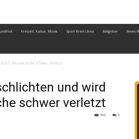
undheit
Freizeit, Kultur, Musik
Sport Kreis Unna
Ratgeber
News-
rd durch Messerstiche schwer verletzt
 schlichten und wird
he schwer verletzt
711
0