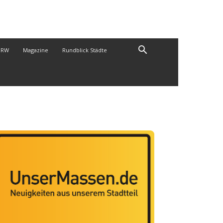
NRW
Magazine
Rundblick Städte