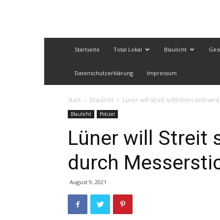
Startseite
Total Lokal
Blaulicht
Ges
Datenschutzerklärung
Impressum
Start
Blaulicht
Lüner will Streit schlichten und wi
Blaulicht
Polizei
Lüner will Streit
durch Messerstic
August 9, 2021