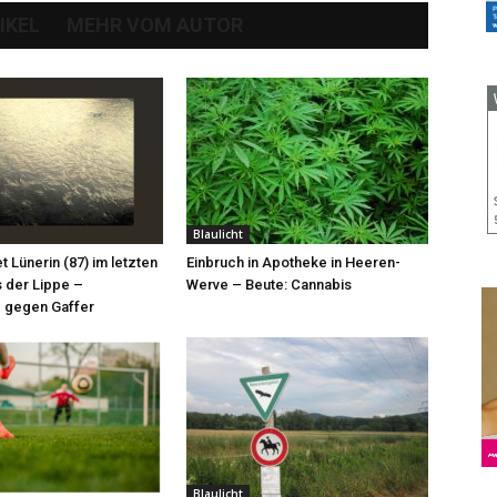
IKEL
MEHR VOM AUTOR
Blaulicht
et Lünerin (87) im letzten
Einbruch in Apotheke in Heeren-
 der Lippe –
Werve – Beute: Cannabis
 gegen Gaffer
Blaulicht