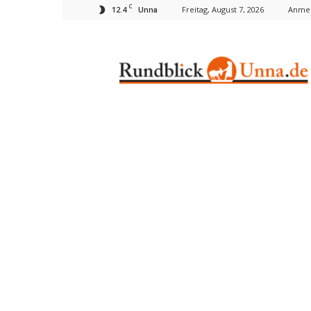
C
12.4
Freitag, August 7, 2026
Anmel
Unna
Rundblick
Unna