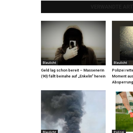
VERWANDTE ART
Blaulicht
Blaulicht
Geld lag schon bereit – Massenerin
Polizei rett
(90) fällt beinahe auf „Enkelin“ herein
Moment aus
Absperrung
Blaulicht
Polizei