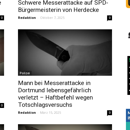
e
Schwere Messerattacke auf SPD-
Bürgermeisterin von Herdecke
Redaktion
-
Oktober 7, 2025
0
0
Polizei
Mann bei Messerattacke in
Dortmund lebensgefährlich
verletzt – Haftbefehl wegen
Totschlagsversuchs
0
Redaktion
-
März 15, 2025
0