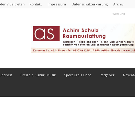
den / Beitreten
Kontakt
Impressum
Datenschutzerklärung
Archiv
- Werbung -
undheit
Freizeit, Kultur, Musik
Sport Kreis Unna
Ratgeber
News-