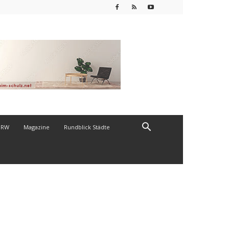
NRW
Magazine
Rundblick Städte