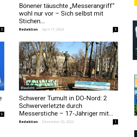
Bönener täuschte „Messerangriff“
wohl nur vor – Sich selbst mit
Stichen...
Redaktion
-
April 17, 2024
3
3
Blaulicht
e
Schwerer Tumult in DO-Nord: 2
Schwerverletzte durch
Messerstiche – 17-Jähriger mit...
5
Redaktion
-
Dezember 23, 2022
1