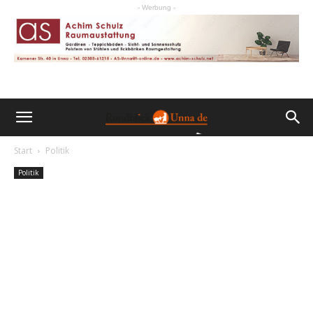
- Werbung -
Start
Politik
Politik