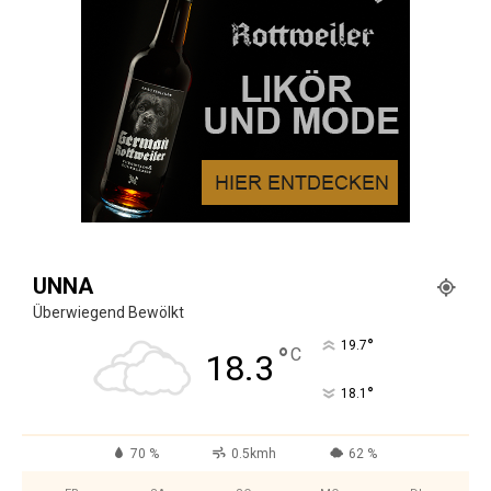
UNNA
Überwiegend Bewölkt
°
19.7
°
C
18.3
°
18.1
70 %
0.5kmh
62 %