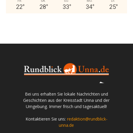
FR.
SA.
SO.
MO.
DI.
22
°
28
°
33
°
34
°
25
°
Bei uns erhalten Sie lokale Nachrichten und
Geschichten aus der Kreisstadt Unna und der
Umgebung. Immer frisch und tagesaktuell!
Kontaktieren Sie uns:
redaktion@rundblick-
unna.de