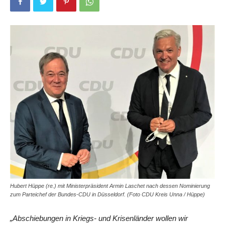
Hubert Hüppe (re.) mit Ministerpräsident Armin Laschet nach dessen Nominierung
zum Parteichef der Bundes-CDU in Düsseldorf. (Foto CDU Kreis Unna / Hüppe)
„Abschiebungen in Kriegs- und Krisenländer wollen wir