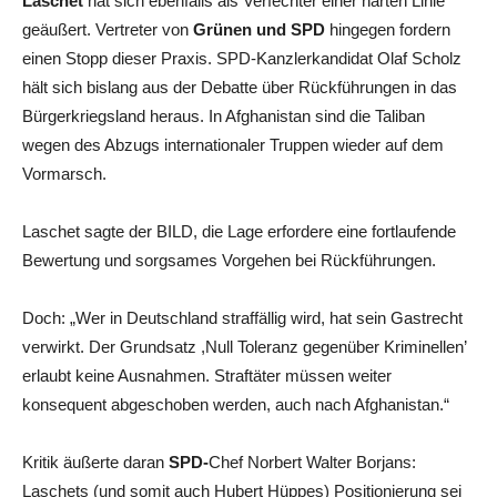
Laschet
hat sich ebenfalls als Verfechter einer harten Linie
geäußert. Vertreter von
Grünen und SPD
hingegen fordern
einen Stopp dieser Praxis. SPD-Kanzlerkandidat Olaf Scholz
hält sich bislang aus der Debatte über Rückführungen in das
Bürgerkriegsland heraus. In Afghanistan sind die Taliban
wegen des Abzugs internationaler Truppen wieder auf dem
Vormarsch.
Laschet sagte der BILD, die Lage erfordere eine fortlaufende
Bewertung und sorgsames Vorgehen bei Rückführungen.
Doch: „Wer in Deutschland straffällig wird, hat sein Gastrecht
verwirkt. Der Grundsatz ,Null Toleranz gegenüber Kriminellen’
erlaubt keine Ausnahmen. Straftäter müssen weiter
konsequent abgeschoben werden, auch nach Afghanistan.“
Kritik äußerte daran
SPD-
Chef Norbert Walter Borjans:
Laschets (und somit auch Hubert Hüppes) Positionierung sei