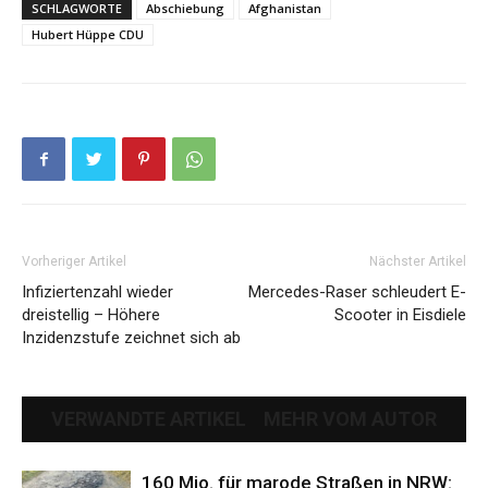
SCHLAGWORTE
Abschiebung
Afghanistan
Hubert Hüppe CDU
Vorheriger Artikel
Nächster Artikel
Infiziertenzahl wieder
Mercedes-Raser schleudert E-
dreistellig – Höhere
Scooter in Eisdiele
Inzidenzstufe zeichnet sich ab
VERWANDTE ARTIKEL
MEHR VOM AUTOR
160 Mio. für marode Straßen in NRW: