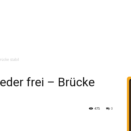
rücke stabil
der frei – Brücke
475
0