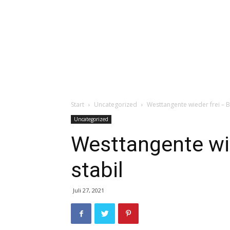
Start
Uncategorized
Westtangente wieder frei – B
Uncategorized
Westtangente wie
stabil
Juli 27, 2021