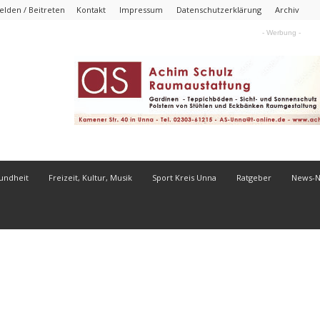
lden / Beitreten
Kontakt
Impressum
Datenschutzerklärung
Archiv
- Werbung -
undheit
Freizeit, Kultur, Musik
Sport Kreis Unna
Ratgeber
News-