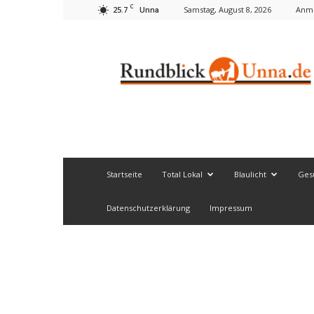
C
25.7
Samstag, August 8, 2026
Anme
Unna
Rundblick
Unna
Startseite
Total Lokal
Blaulicht
Ges
Datenschutzerklärung
Impressum