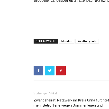
Bildquelle: Landesbetrieb Straßenbau NRW/Zrib
-
SCHLAGWORTE
Menden
Westtangente
Vorheriger Artikel
Zwangsheirat: Netzwerk im Kreis Unna fürchtet
mehr Betroffene wegen Sommerferien und