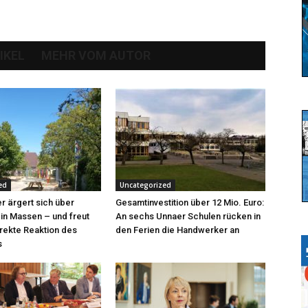
IKEL
MEHR VOM AUTOR
ed
Uncategorized
r ärgert sich über
Gesamtinvestition über 12 Mio. Euro:
 in Massen – und freut
An sechs Unnaer Schulen rücken in
irekte Reaktion des
den Ferien die Handwerker an
s