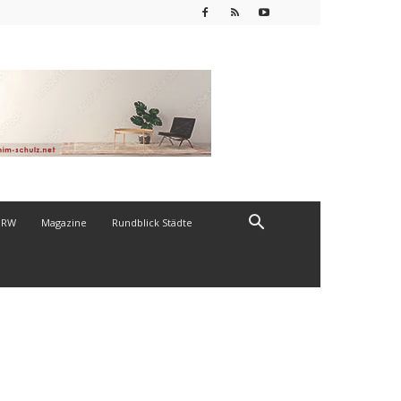
NRW
Magazine
Rundblick Städte