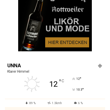
UNNA
Klarer Himmel
°
12
°
C
12
°
10.3
89 %
1.3kmh
6 %