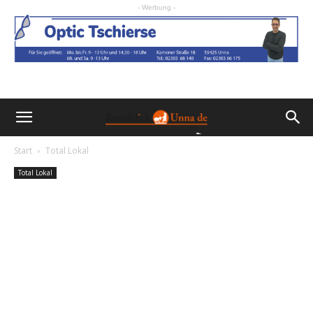
- Werbung -
Start
Total Lokal
Total Lokal