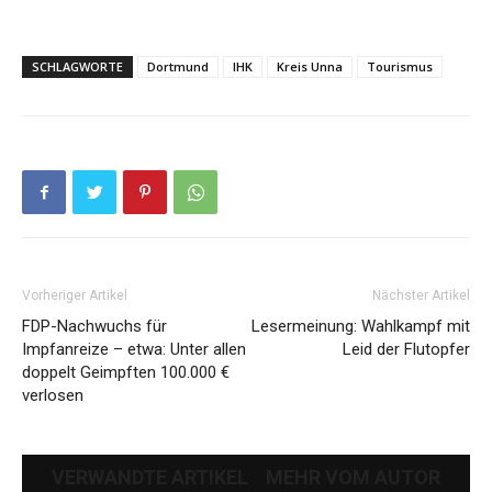
SCHLAGWORTE
Dortmund
IHK
Kreis Unna
Tourismus
Vorheriger Artikel
Nächster Artikel
FDP-Nachwuchs für
Lesermeinung: Wahlkampf mit
Impfanreize – etwa: Unter allen
Leid der Flutopfer
doppelt Geimpften 100.000 €
verlosen
VERWANDTE ARTIKEL
MEHR VOM AUTOR