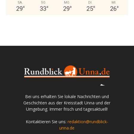
SA.
SO.
MO.
DI.
MI.
29
°
33
°
29
°
25
°
26
°
Bei uns erhalten Sie lokale Nachrichten und
Geschichten aus der Kreisstadt Unna und der
Umgebung. Immer frisch und tagesaktuell!
Kontaktieren Sie uns:
redaktion@rundblick-
unna.de