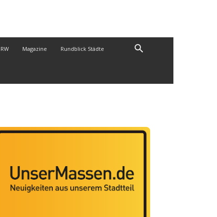
NRW
Magazine
Rundblick Städte