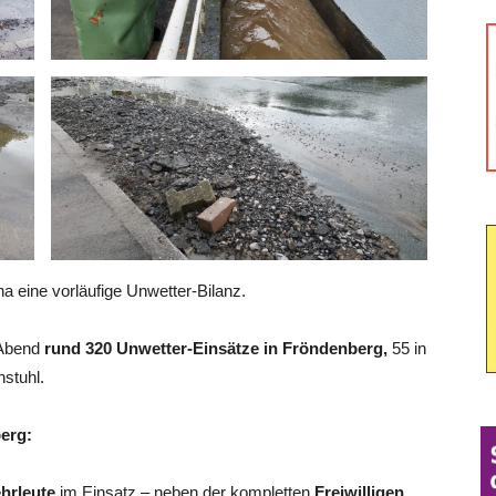
 eine vorläufige Unwetter-Bilanz.
 Abend
rund 320 Unwetter-Einsätze in Fröndenberg,
55 in
stuhl.
erg:
hrleute
im Einsatz – neben der kompletten
Freiwilligen