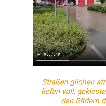
Straßen glichen st
liefen voll, gekies
den Rädern d