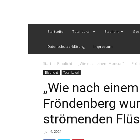
Startseite
Total Lokal
Blaulicht
Ges
Datenschutzerklärung
Impressum
Start
Blaulicht
„Wie nach einem Monsun“ – In Frö
Blaulicht
Total Lokal
„Wie nach einem
Fröndenberg wur
strömenden Flü
Juli 4, 2021