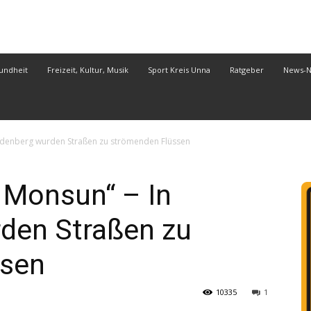
undheit
Freizeit, Kultur, Musik
Sport Kreis Unna
Ratgeber
News-
ndenberg wurden Straßen zu strömenden Flüssen
 Monsun“ – In
den Straßen zu
ssen
10335
1