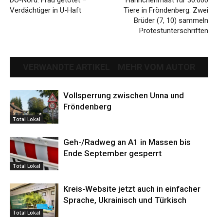
DO-Nord: Frau getötet –
Hähnchenmast für 30.000
Verdächtiger in U-Haft
Tiere in Fröndenberg: Zwei
Brüder (7, 10) sammeln
Protestunterschriften
VERWANDTE ARTIKEL
MEHR VOM AUTOR
Vollsperrung zwischen Unna und
Fröndenberg
Total Lokal
Geh-/Radweg an A1 in Massen bis
Ende September gesperrt
Total Lokal
Kreis-Website jetzt auch in einfacher
Sprache, Ukrainisch und Türkisch
Total Lokal