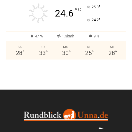
°
25.3
°
C
24.6
°
24.2
47 %
1.3kmh
9 %
SA.
SO.
MO.
DI.
MI.
28
°
33
°
30
°
25
°
28
°