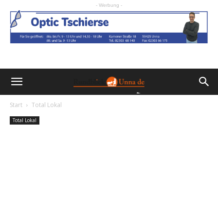
- Werbung -
Start
Total Lokal
Total Lokal