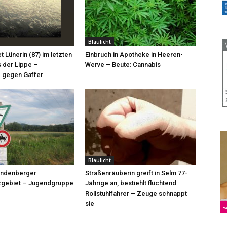
Blaulicht
et Lünerin (87) im letzten
Einbruch in Apotheke in Heeren-
 der Lippe –
Werve – Beute: Cannabis
 gegen Gaffer
Blaulicht
röndenberger
Straßenräuberin greift in Selm 77-
zgebiet – Jugendgruppe
Jährige an, bestiehlt flüchtend
Rollstuhlfahrer – Zeuge schnappt
sie