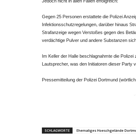
Jedoch nicht in allen Fällen erfolgreich:
Gegen 25 Personen erstattete die Polizei Anze
Infektionsschutzregelungen, darüber hinaus St
Strafanzeige wegen Verstoßes gegen des Betä
verdächtige Pulver und andere Substanzen siche
Im Keller der Halle beschlagnahmte die Polizei
Lautsprecher, was den Initiatoren dieser Party 
Pressemitteilung der Polizei Dortmund (wörtli
-
SCHLAGWORTE
Ehemaliges Hoeschgelände Dortm