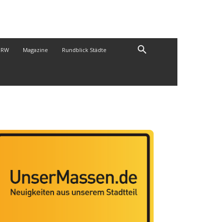
NRW
Magazine
Rundblick Städte