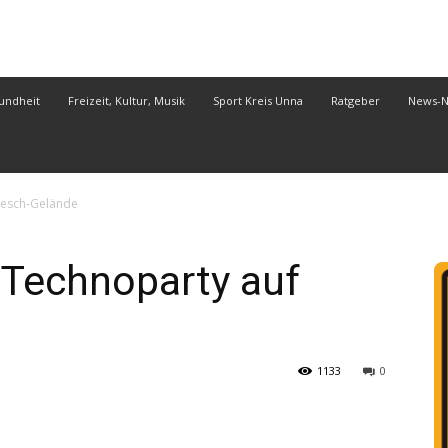
undheit
Freizeit, Kultur, Musik
Sport Kreis Unna
Ratgeber
News-
Hoesch-Gelände
“ Technoparty auf
1133
0