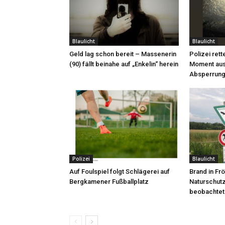
Blaulicht
Blaulicht
Geld lag schon bereit – Massenerin
Polizei rett
(90) fällt beinahe auf „Enkelin“ herein
Moment aus
Absperrung
Polizei
Blaulicht
Auf Foulspiel folgt Schlägerei auf
Brand in F
Bergkamener Fußballplatz
Naturschut
beobachtet