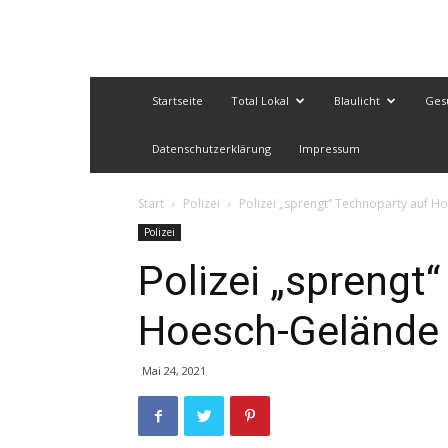
Startseite
Total Lokal
Blaulicht
Ges
Datenschutzerklärung
Impressum
Start
Polizei
Polizei „sprengt“ Technoparty auf 
Polizei
Polizei „sprengt
Hoesch-Gelände
Mai 24, 2021