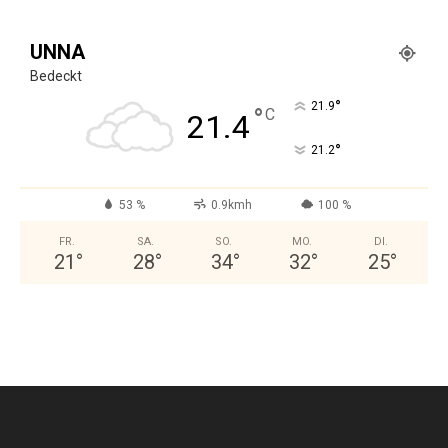
UNNA
Bedeckt
°
21.9
°
C
21.4
°
21.2
53 %
0.9kmh
100 %
FR.
SA.
SO.
MO.
DI.
21
°
28
°
34
°
32
°
25
°