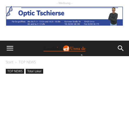
- Werbung -
Start
TOP NEWS
TOP NEWS
Total Lokal