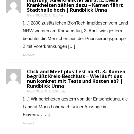
Impfung Vorerkrankter am 3. 4.: Diese
Krankheiten zählen dazu – Kamen fährt
Stadthalle hoch | Rundblick Unna
März 30, 2021 At 11:37 a.m.
[…] 2800 zusätzlichen BionTech-Impfdosen vom Land
NRW werden am Karsamstag, 3. April, wie gestern
berichtet die Menschen aus der Priorisierungsgruppe
2 mit Vorerkrankungen […]
Antwort
Click and Meet plus Test ab 31. 3.: Kamen
begrüßt Kreis-Beschluss – Wie läuft das
nun konkret mit Tests und Kosten ab? |
Rundblick Unna
März 30, 2021 At 2:34 p.m.
[…] Wir berichteten gestern von der Entscheidung, die
Landrat Mario Löhr nach seiner Aussage im
Einvern… […]
Antwort