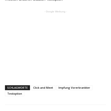
- Google Werbung -
SCHLAGWORTE
Click and Meet
Impfung Vorerkrankter
Testoption