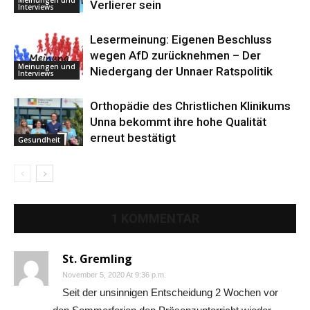
Verlierer sein
Interviews
Lesermeinung: Eigenen Beschluss
wegen AfD zurücknehmen – Der
Meinungen und
Niedergang der Unnaer Ratspolitik
Interviews
Orthopädie des Christlichen Klinikums
Unna bekommt ihre hohe Qualität
erneut bestätigt
Gesundheit
1 KOMMENTAR
St. Gremling
November 5, 2020 At 9:36 p.m.
Seit der unsinnigen Entscheidung 2 Wochen vor