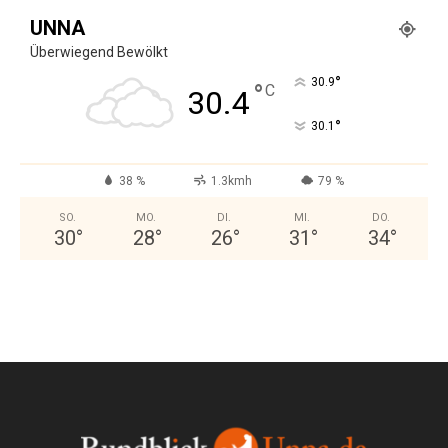
UNNA
Überwiegend Bewölkt
°
30.9
°
C
30.4
°
30.1
38 %
1.3kmh
79 %
SO.
MO.
DI.
MI.
DO.
30
°
28
°
26
°
31
°
34
°