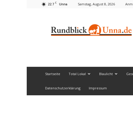
C
22.7
Samstag, August 8, 2026
Anme
Unna
Rundblick
Unna
Startseite
Total Lokal
Blaulicht
Ges
Datenschutzerklärung
Impressum