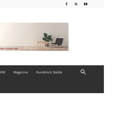
NRW
Magazine
Rundblick Städte