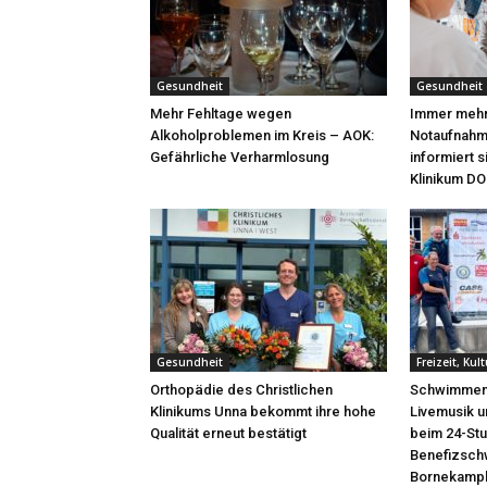
Gesundheit
Gesundheit
Mehr Fehltage wegen
Immer mehr 
Alkoholproblemen im Kreis – AOK:
Notaufnahme
Gefährliche Verharmlosung
informiert 
Klinikum DO
Gesundheit
Freizeit, Kul
Orthopädie des Christlichen
Schwimmen 
Klinikums Unna bekommt ihre hohe
Livemusik 
Qualität erneut bestätigt
beim 24-St
Benefizsc
Bornekamp