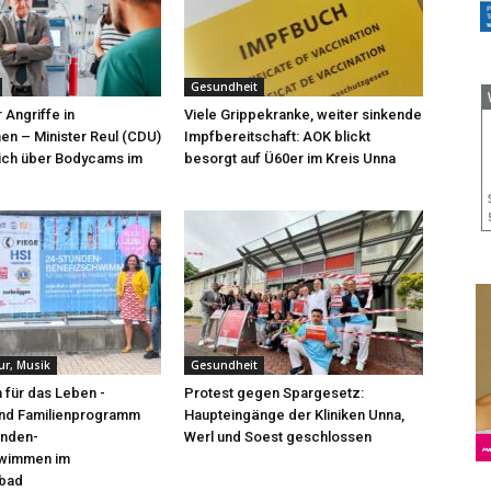
Gesundheit
Angriffe in
Viele Grippekranke, weiter sinkende
n – Minister Reul (CDU)
Impfbereitschaft: AOK blickt
sich über Bodycams im
besorgt auf Ü60er im Kreis Unna
tur, Musik
Gesundheit
für das Leben -
Protest gegen Spargesetz:
und Familienprogramm
Haupteingänge der Kliniken Unna,
unden-
Werl und Soest geschlossen
hwimmen im
bad