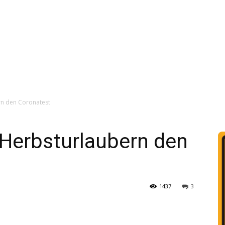
rn den Coronatest
 Herbsturlaubern den
1437
3