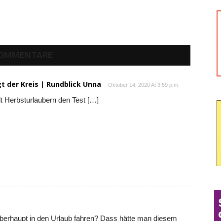
KOMMENTARE
gt der Kreis | Rundblick Unna
Oktober 14, 2020 At 3:59 p.m.
t Herbsturlaubern den Test […]
erhaupt in den Urlaub fahren? Dass hätte man diesem