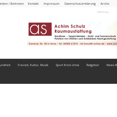
lden / Beitreten
Kontakt
Impressum
Datenschutzerklärung
Archiv
- Werbung -
undheit
Freizeit, Kultur, Musik
Sport Kreis Unna
Ratgeber
News-