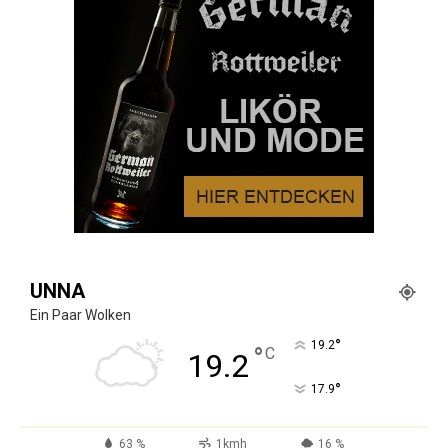
UNNA
Ein Paar Wolken
°
19.2
°
C
19.2
°
17.9
63 %
1kmh
16 %