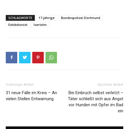
SCHLAGWORTE
17-jährige
Bundespolizei Dortmund
Exhibitionist
Iserlohn
Vorheriger Artikel
Nächster Artikel
31 neue Fälle im Kreis – An
Bei Einbruch selbst verletzt –
vielen Stellen Entwarnung
Täter schließt sich aus Angst
vor Hunden mit Opfer im Bad
ein