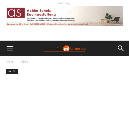
- Werbung -
Start
Polizei
Polizei